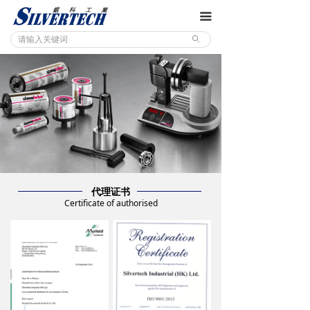
끀
ꄙ
代理证书
Certificate of authorised