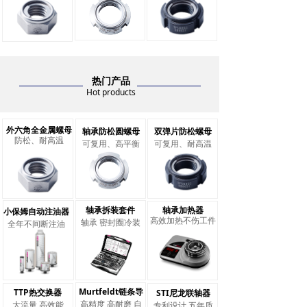
热门产品
Hot products
外六角全金属螺母
轴承防松圆螺母
双弹片防松螺母
防松、耐高温
可复用、高平衡
可复用、耐高温
轴承拆装套件
轴承加热器
小保姆自动注油器
高效加热不伤工件
轴承 密封圈冷装
全年不间断注油
Murtfeldt链条导
TTP热交换器
STI尼龙联轴器
高精度 高耐磨 自
大流量 高效能
专利设计 五年质