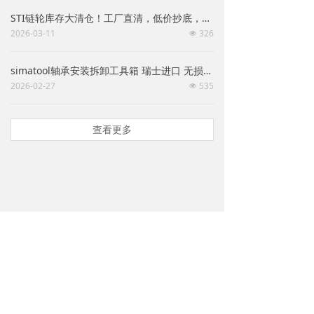
STI链轮库存大清仓！工厂直清，低价抄底，速来！！！
2026-03-11
326
넶
simatool轴承安装拆卸工具箱 瑞士进口 无损防护 机械维保专用 多型号可选
2026-02-27
535
넶
查看更多
联系我们 / CONTACT US