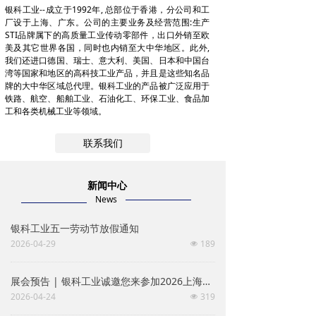
银科工业--成立于1992年, 总部位于香港，分公司和工
厂设于上海、广东。公司的主要业务及经营范围:生产
STI品牌属下的高质量工业传动零部件，出口外销至欧
美及其它世界各国，同时也内销至大中华地区。此外,
我们还进口德国、瑞士、意大利、美国、日本和中国台
湾等国家和地区的高科技工业产品，并且是这些知名品
牌的大中华区域总代理。银科工业的产品被广泛应用于
铁路、航空、船舶工业、石油化工、环保工业、食品加
工和各类机械工业等领域。
联系我们
新闻中心
News
银科工业五一劳动节放假通知
2026-04-29
189
넶
展会预告 | 银科工业诚邀您来参加2026上海紧固件展会
2026-04-24
319
넶