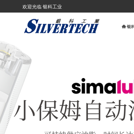
欢迎光临 银科工业
낀
银