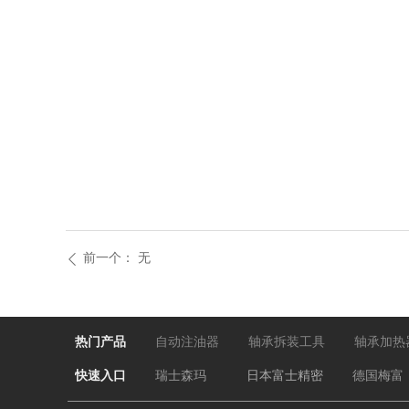
前一个：
无
ꄴ
热门产品
自动注油器
轴承拆装工具
轴承加热
快速入口
瑞士森玛
日本富士
精密
德国梅富