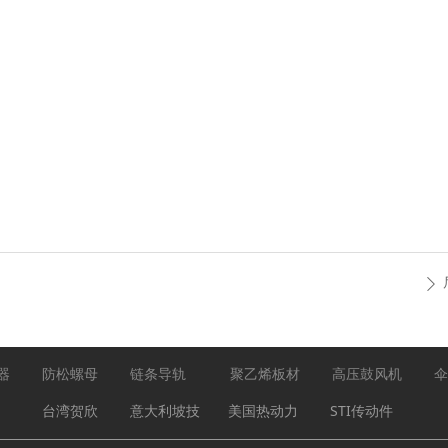
ꄲ
器
防松螺母
链条导轨
聚乙烯板材
高压鼓风机
伞
台湾贺欣
意大利坡技
美国热动力
STI传动件