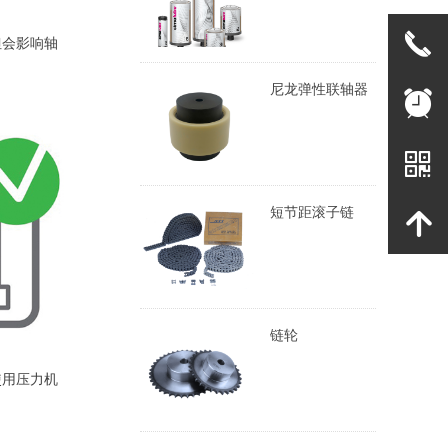
끅
但会影响轴
尼龙弹性联轴器
뀥
낃
短节距滚子链
녕
链轮
使用压力机