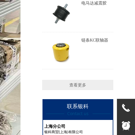
电马达减震胶
链条KC联轴器
查看更多
联系银科
끅
Contact us
뀥
上海分公司
银科商贸(上海)有限公司