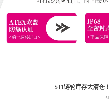
STI链轮库存大清
创