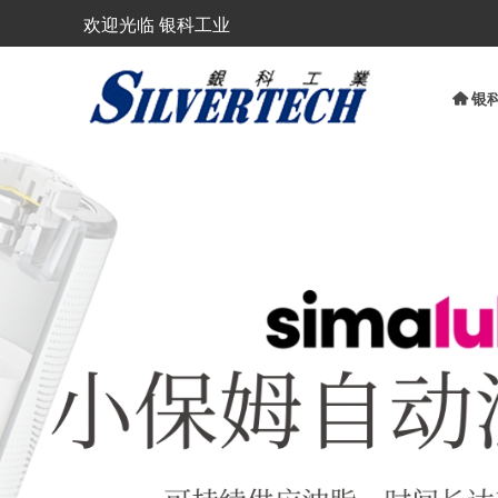
欢迎光临 银科工业
낀
银