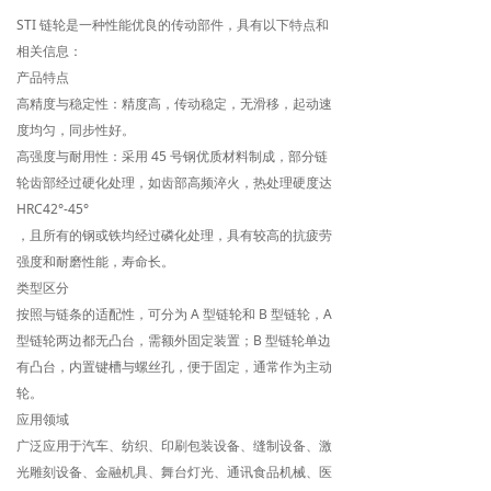
STI 链轮是一种性能优良的传动部件，具有以下特点和
相关信息：
产品特点
高精度与稳定性：精度高，传动稳定，无滑移，起动速
度均匀，同步性好。
高强度与耐用性：采用 45 号钢优质材料制成，部分链
轮齿部经过硬化处理，如齿部高频淬火，热处理硬度达
HRC42°-45°
，且所有的钢或铁均经过磷化处理，具有较高的抗疲劳
强度和耐磨性能，寿命长。
类型区分
按照与链条的适配性，可分为 A 型链轮和 B 型链轮，A
型链轮两边都无凸台，需额外固定装置；B 型链轮单边
有凸台，内置键槽与螺丝孔，便于固定，通常作为主动
轮。
应用领域
广泛应用于汽车、纺织、印刷包装设备、缝制设备、激
光雕刻设备、金融机具、舞台灯光、通讯食品机械、医