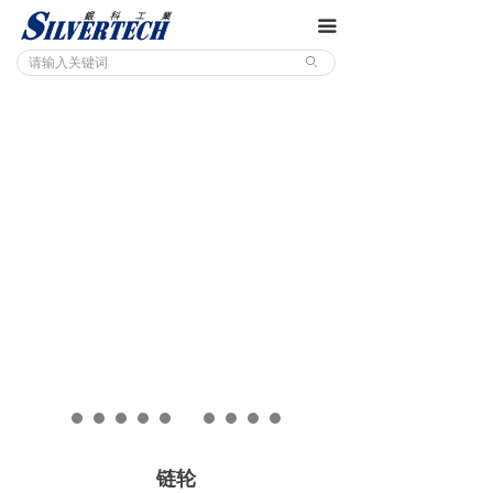
끀
ꄙ
链轮