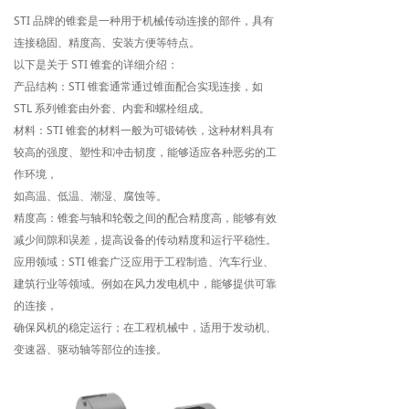
STI 品牌的锥套是一种用于机械传动连接的部件，具有
连接稳固、精度高、安装方便等特点。
以下是关于 STI 锥套的详细介绍：
产品结构：STI 锥套通常通过锥面配合实现连接，如
STL 系列锥套由外套、内套和螺栓组成。
材料：STI 锥套的材料一般为可锻铸铁，这种材料具有
较高的强度、塑性和冲击韧度，能够适应各种恶劣的工
作环境，
如高温、低温、潮湿、腐蚀等。
精度高：锥套与轴和轮毂之间的配合精度高，能够有效
减少间隙和误差，提高设备的传动精度和运行平稳性。
应用领域：STI 锥套广泛应用于工程制造、汽车行业、
建筑行业等领域。例如在风力发电机中，能够提供可靠
的连接，
确保风机的稳定运行；在工程机械中，适用于发动机、
变速器、驱动轴等部位的连接。