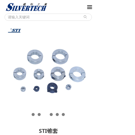
끀
ꄙ
STI锥套